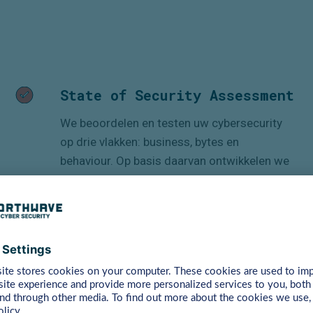
State of Security Assessment
We beoordelen en testen uw cybersecurity
op drie vlakken: business, bytes en
behaviour
. Op basis daarvan ontwikkelen we
een
Cybersecurity-
roadmap
om de risico's
aan te pakken waar uw onderneming op dit
moment mee te maken heeft.
Lees Meer>>