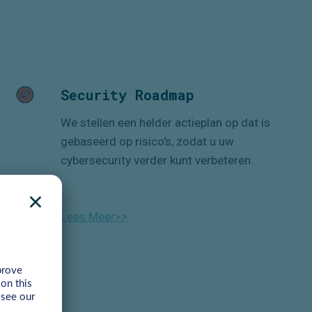
Security Roadmap
We stellen een helder actieplan op
dat is
gebaseerd op risico's, zodat u uw
cybersecurity verder kunt verbeteren.
Lees Meer>>