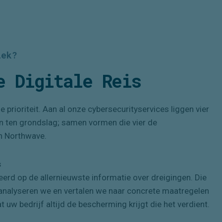
iek?
ge
Digitale
Reis
e prioriteit. Aan al onze
cybersecurity
services liggen vier
n te
n
grondslag; samen vormen
die vier
de
n Northwave.
s
erd op de allernieuwste informatie over dreigingen. Die
analyseren we en vertalen we naar concrete maatregelen
uw bedrijf altijd de bescherming krijgt die het verdient.