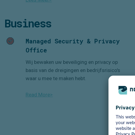
Business
Managed Security & Privacy
Office
Wij bewaken uw beveil
i
ging en privacy op
basis van de dreigingen en bedrijfsrisico's
waar u mee te maken hebt.
Read More>