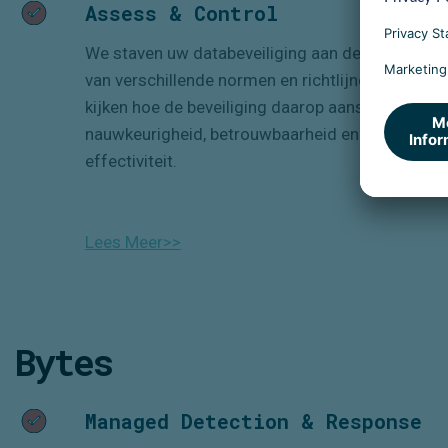
Assess & Control
We
staven
uw databeveiliging aan de hand
van verschillende normen en richtlijnen en
kijken hoe de beveili
gi
ng daarop aansluit qua
nauwkeurigheid, betrouwbaarheid en
effectiviteit.
Lees Meer>>
Bytes
Managed Detection & Response