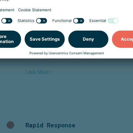
ISO 27001 FastTrack
Met onze
Fast
Track-oplossing
hebt
u binnen
zes tot negen maanden een certificaat voor
uw cybersecurity in huis. Daarna zorgen we
voor een goede naleving doordat onze
Security en Privacy-medewerkers
regelmatig audits uitvoeren.
Lees Meer>
Rapid Response