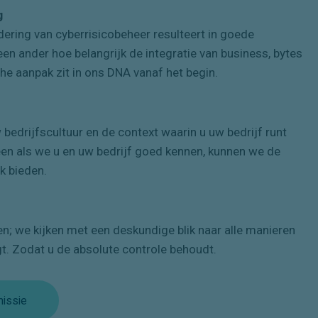
g
dering van cyberrisicobeheer resulteert in goede
een ander hoe belangrijk de integratie van business, bytes
che aanpak zit in ons DNA vanaf het begin.
 bedrijfscultuur en de context waarin u uw bedrijf runt
een als we u en uw bedrijf goed kennen, kunnen we de
k bieden.
n; we kijken met een deskundige blik naar alle manieren
gt. Zodat u de absolute controle behoudt.
issie