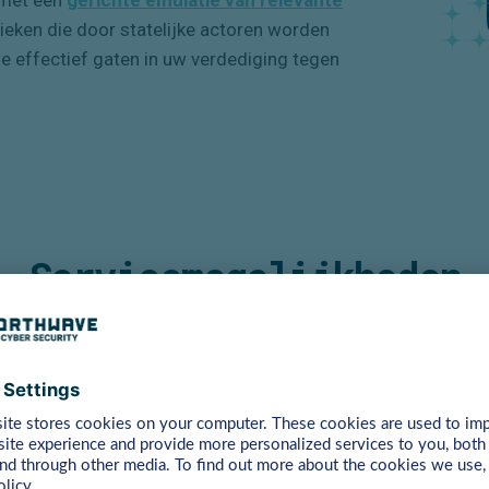
ieken die door statelijke actoren worden
e effectief gaten in uw verdediging tegen
Servicemogelijkheden
Red Team Oefening