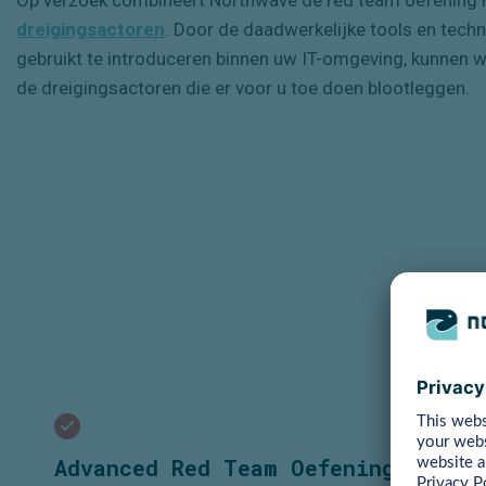
dreigingsactoren
. Door de daadwerkelijke tools en techn
gebruikt te introduceren binnen uw IT-omgeving, kunnen w
de dreigingsactoren die er voor u toe doen blootleggen.
Advanced Red Team Oefening