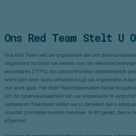
Ons Red Team Stelt U 
Ons Red Team valt uw organisatie aan om de kroonjuwele
uitgevoerd op basis van kennis over de relevante bedreigi
procedures (
TTP's
) die cybercriminelen daadwerkelijk ge
want juist door deze simulatie krijgt uw organisatie maxi
zijn werk gaat. Het doel? Kwetsbaarheden
helder krijgen
e
om de cyberweerbaarheid van uw organisatie te vergrote
verbeteren. Daarnaast willen we zo bereiken dat u adequa
voordat criminelen kunnen toeslaan.
Is dit gelukt
, dan is
afgerond.
Op verzoek combineert Northwave de red team oefening