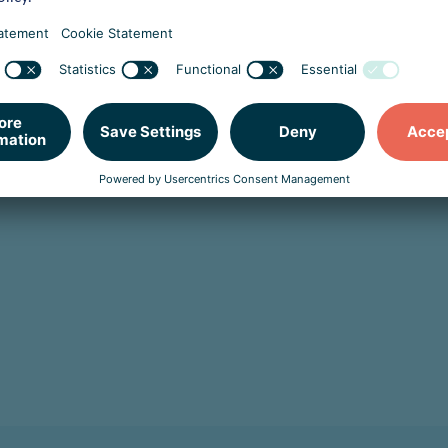
Het red team van Northwave voert een
realistische aanvalssimulatie uit om de
cyberweerbaarheid van uw organisatie te
testen en te verhogen en om uw specialisten
de kennis in handen te geven zodat zij
adequaat kunnen handelen bij dit soort
bedreigingen.