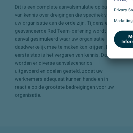
Dit is een complete aanvalsimulatie op basis
van kennis over dreigingen die specifiek voor
uw organisatie aan de orde zijn. Tijdens een
geavanceerde Red Team-oefening wordt een
aanval gesimuleerd waar uw organisatie
daadwerkelijk mee te maken kan krijgen. De
eerste stap is het vergaren van kennis. Daarna
worden er diverse aanvalscenario's
uitgevoerd en doelen gesteld, zodat uw
werknemers adequaat kunnen handelen in
reactie op de grootste bedreigingen voor uw
organisatie.