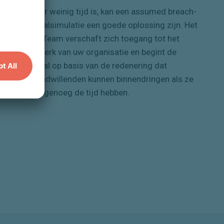
Als er weinig tijd is, kan een
a
ssumed
b
reach-
aanvalsimulatie
een goede oplossing zijn. Het
R
ed
T
eam verschaft zich toegang tot het
netwerk van uw organisatie en begint de
aanval op basis van de redenering dat
kwaadwillenden
kunnen binnendringen
als ze
lang genoeg de tijd hebben
.