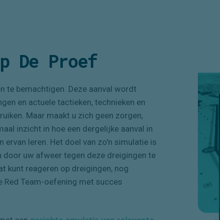
Op De Proef
n te bemachtigen. Deze aanval wordt
ngen en actuele tactieken, technieken en
bruiken. Maar maakt u zich geen zorgen,
maal inzicht
in
hoe een dergelijke aanval in
n ervan leren. Het doel van zo'n simulatie is
n door uw afweer tegen deze dreigingen te
at kunt reageren op dreig
ing
en, nog
 de Red Team-oefening met succes
 met een
gerichte emulatie van relevante