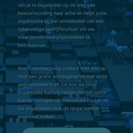
beveiligingsincident heeft
plaatsgevonden.
Kom nu in actie en
verander jouw team in een waakzame
verdedigingslinie. Northwave staat klaar
om je te begeleiden op de weg van
bewustwording naar actie en helpt jouw
organisatie bij het ontwikkelen van een
cyberveilige bedrijfscultuur om uw
waardevolle bedrijfsmiddelen te
beschermen.
Neem vandaag nog contact met ons op
voor een gratis adviesgesprek met onze
gedragsexperts en zie hoe we jouw
organisatie kunnen helpen om het risico
kunnen verlagen op menselijke fouten en