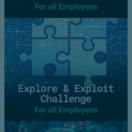
cyberveilig handelt.
Doelgroep:
Alle medewerkers
Duur:
1,5 uur
Explore & Exploit Challenge
Medewerkers maken boeiende praktische
oefeningen, lossen puzzels op en krijgen
gesimuleerde aanvallen voorgeschoteld
waarmee ze kunnen zien hoe
cybercriminelen de beveiligingssystemen
omzeilen en zo organisaties binnendringen.
Doelgroep:
Alle medewerkers