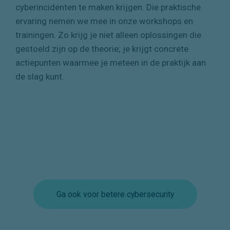
Praktische Expertise
De experts van Northwave staan met hun voeten in
de klei en helpen dagelijks organisaties die met
cyberincidenten te maken krijgen. Die praktische
ervaring nemen we mee in onze workshops en
trainingen. Zo krijg je niet alleen oplossingen die
gestoeld zijn op de theorie; je krijgt concrete
actiepunten waarmee je meteen in de praktijk aan
de slag kunt.