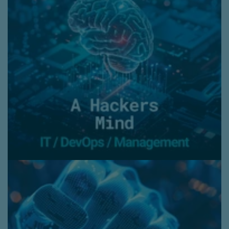
Duur:
3 uur (voor 50 deelnemers)
A Hackers Mind
Onze ethische hackers en
gedragsspecialisten nemen je mee in
de gedachtewereld van een hacker; zo
krijg je een scherper beeld van hoe een
aanval op uw organisatie zich kan
ontvouwen. Leer wat de belangrijkste
manieren zijn waarop je jouw unieke
risico's kunt verlagen.
Doelgroep:
IT / DevOps / Management
Duur:
2 uur
Leaders in Cyber Security