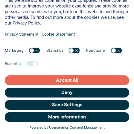
Neem Contact Op Met Ons
Voor Een Gratis
Adviesgesprek
E-mail
*
Voornaam
*