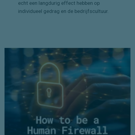
slag mogen. Onze workshops zijn
toegesneden op de risico's en behoeften
die bij jouw organisatie spelen, zodat ze
echt een langdurig effect hebben op
individueel gedrag en de bedrijfscultuur.
How to be a Human Firewall
Meer kennis over IT-beveiliging, inzicht
in wat er nodig is voor veilig gedrag
en praktische tips over
hoe je zowel zakelijk als privé