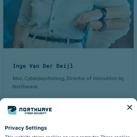
Inge Van Der Beijl
Msc, Cyberpsycholoog, Director of Innovation bij
Northwave