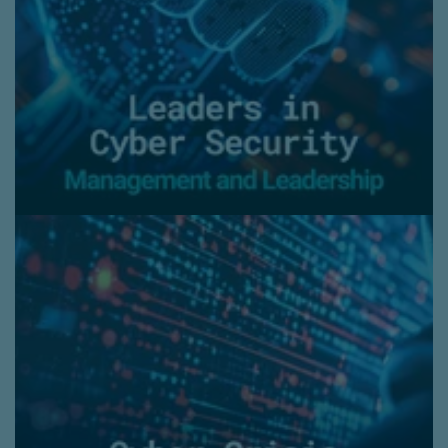
Leiders binnen de organisatie worden
ingewijd in de wereld van de cybersecurity
en krijgen inzicht in hoe ze een rolmodel
kunnen zijn wat betreft cyberveilig gedrag.
Ook leren ze de mogelijke obstakels
herkennen.
Doelgroep:
Management
en leiders
Duur:
2 uur
Cyber Crisis Dilemma Workshop
Welke beslissingen moet je nemen tijdens
een cyberincident? Je doorloopt realistische