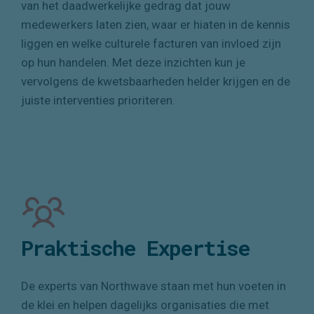
weten welke risico’s dat dan zijn. Wij voeren een
Cyber Behaviour Scan uit: je krijgt daarmee een op
wetenschappelijk onderzoek gebaseerde analyse
van het daadwerkelijke gedrag dat jouw
medewerkers laten zien, waar er hiaten in de kennis
liggen en welke culturele facturen van invloed zijn
op hun handelen. Met deze inzichten kun je
vervolgens de kwetsbaarheden helder krijgen en de
juiste interventies prioriteren.