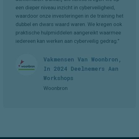
schokkend, maar ook verhelderend om te zien
welke methoden cybercriminelen gebruiken én
hoe snel ze wachtwoorden kunnen
achterhalen. Dankzij die kennis kregen we op
een dieper niveau inzicht in cyberveiligheid,
waardoor onze investeringen in de training het
dubbel en dwars waard waren. We kregen ook
praktische hulpmiddelen aangereikt waarmee
iedereen kan werken aan cyberveilig gedrag.”
Vakmensen Van Woonbron,
In 2024 Deelnemers Aan
Workshops
Woonbron