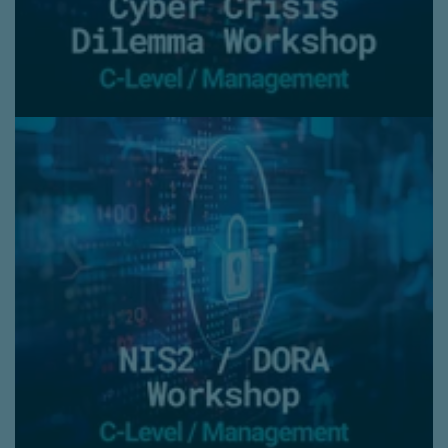
scenario's van cybercrises en dilemma's en
krijgt meer inzicht in het belang van
cybersecurity. De bewustwording wordt zo
ook vergroot en je verdiept jouw kennis
over bedrijfsprocessen.
Doelgroep:
Directie / Management
Duur:
2 uur
NIS2 / DORA Workshop
Je verwerft cruciale vaardigheden en
inzichten die nodig zijn voor de naleving
van de NIS2 of DORA. Vergroot de
bewustwording van
gedrag van leiders
en rolmodellen
dat in lijn is met de