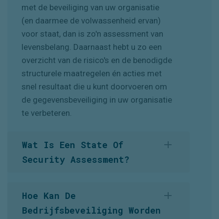
met de beveiliging van uw organisatie
(en daarmee de volwassenheid ervan)
voor staat, dan is zo'n assessment van
levensbelang. Daarnaast hebt u zo een
overzicht van de risico's en de benodigde
structurele maatregelen én acties met
snel resultaat die u kunt doorvoeren om
de gegevensbeveiliging in uw organisatie
te verbeteren.
Wat Is Een State Of
Security Assessment?
Ons State of Security Assessment is een
Hoe Kan De
geïntegreerde aanpak. Het doel is om te
Bedrijfsbeveiliging Worden
analyseren wat de huidige staat van de