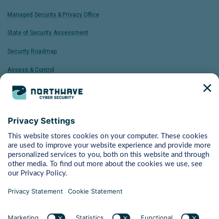
Managed Security & Privacy Office
State of Security Assessment
Security Roadmap
Assess & Control
ISO 27001 FastTrack
Bytes
Managed Detection & Response
Rapid Response
Adversary Simulation
Pentest
Vulnerability Management