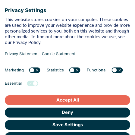
Bytes
Managed Detection & Response
Rapid Response
Adversary Simulation
Pentest
Vulnerability Management
Behaviour
Human Risk Management
Cyber Crisis Readiness