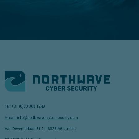
slaan met uw in-house team zorgen we
ervoor dat uw organisatie zo snel en
veilig mogelijk weer in de running is als
het misgaat.
Tel: +31 (0)30 303 1240
E-mail: info@northwave-cybersecurity.com
Van Deventerlaan 31-51
,
3528 AG Utrecht