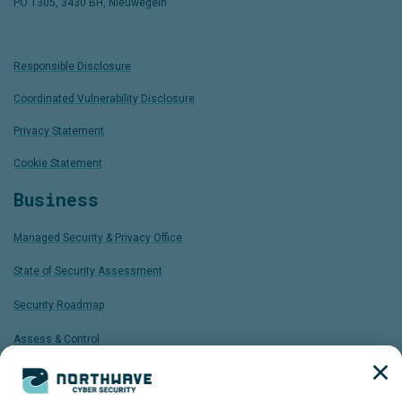
PO 1305, 3430 BH, Nieuwegein
Responsible Disclosure
Coordinated Vulnerability Disclosure
Privacy Statement
Cookie Statement
Business
Managed Security & Privacy Office
State of Security Assessment
Security Roadmap
Assess & Control
ISO 27001 FastTrack