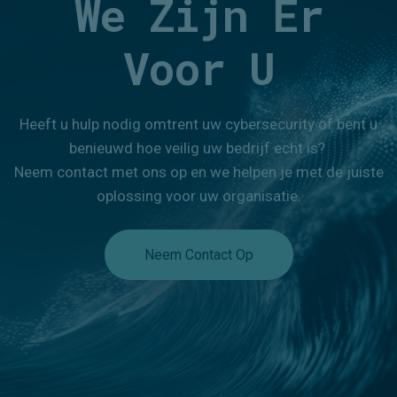
We Zijn Er
incidentrespons-experts.
Voor U
Een adequate aanpak van incidenten: dat
is de expertise van het CERT van
Northwave en ook wat onze Rapid
Heeft u hulp nodig omtrent uw cybersecurity of bent u
Response Service inhoudt. Deze service
benieuwd hoe veilig uw bedrijf echt is?
werkt in het verlengde van uw in
-
house
Neem contact met ons op en we helpen je met de juiste
team. Met deze service kunt u
oplossing voor uw organisatie.
gebruikmaken van ons multidisciplinair
Incident Response Team; in dit team
bevinden zich ook
gedragskundigen
en
Neem Contact Op
juridische experts, deskundigen in
crisiscommunicatie, onderhandelaars,
crisismanagers, incidentcoördinators,
forensisch onderzoekers en specialisten
op het gebied van herstel en
infrastructuur. Door de handen ineen te