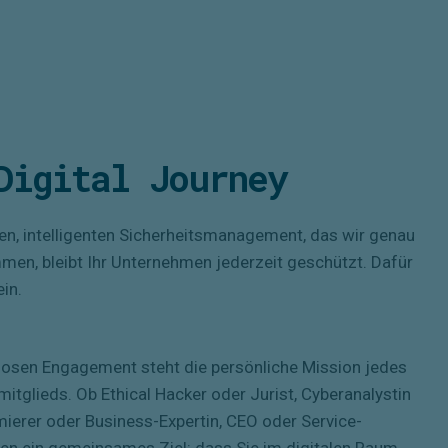
Digital Journey
n, intelligenten Sicherheitsmanagement, das wir genau
men, bleibt Ihr Unternehmen jederzeit geschützt. Dafür
in.
osen Engagement steht die persönliche Mission jedes
tglieds. Ob Ethical Hacker oder Jurist, Cyberanalystin
erer oder Business-Expertin, CEO oder Service-
ben ein gemeinsames Ziel: dass Sie im digitalen Raum