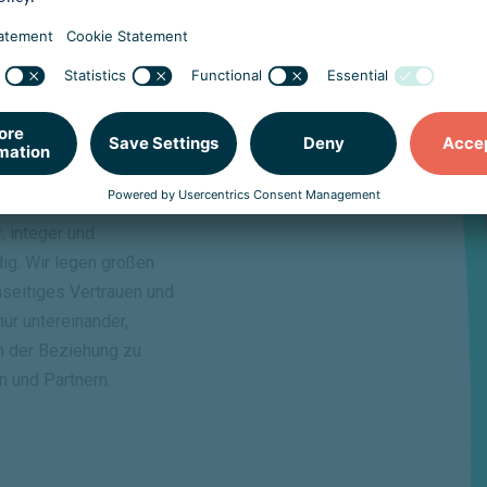
ität
r, integer und
ig. Wir legen großen
seitiges Vertrauen und
 nur untereinander,
n der Beziehung zu
 und Partnern.