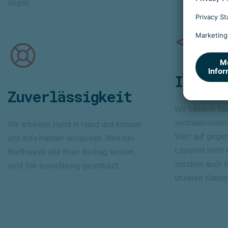
liegen.
Integr
Zuverlässigkeit
Wir handeln fai
vertrauenswürd
Wir arbeiten Hand in Hand und können
Wert auf gegen
uns aufeinander verlassen. Weil bei
Loyalität nicht
Northwave alle ihren Beitrag leisten,
sondern auch i
sind Sie zuverlässig geschützt.
unseren Kunden