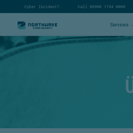
Cyber Incident?
Call 00800 1744 0000
Services