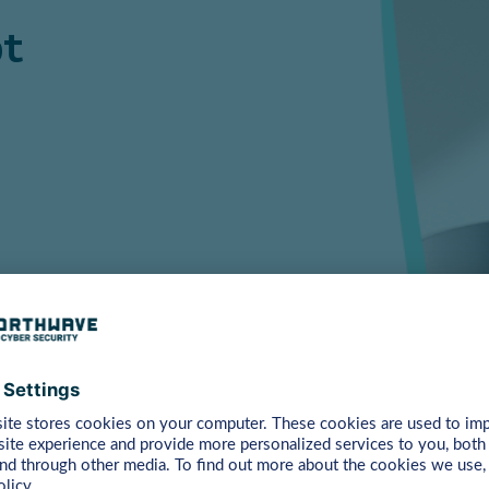
bt
t
ersen Team arbeiten
unterschiedlichsten
 und aus verschiedensten
. Wir begegnen einander
d wertschätzend.