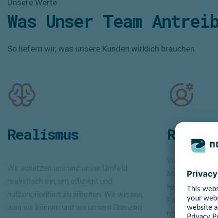
Unsere Werte
Was Unser Team Antrei
So liefern wir, was unsere Kunden wirklich brauchen
Realismus
Respek
In unserem div
Wir schätzen uns und unser Umfeld
Menschen mit 
realistisch ein, um effizient und
Hintergründen
nutzenorientiert zu arbeiten. Wir wissen,
Fachbereichen
was wir können und wo unsere Grenzen
respektvoll un