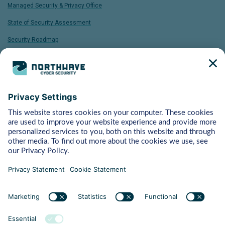
Managed Security & Privacy Office
State of Security Assessment
Security Roadmap
Assess & Control
ISO 27001 FastTrack
Bytes
Managed Detection & Response
Rapid Response
Adversary Simulation
Pentest
Vulnerability Management
Behaviour
Human Risk Management