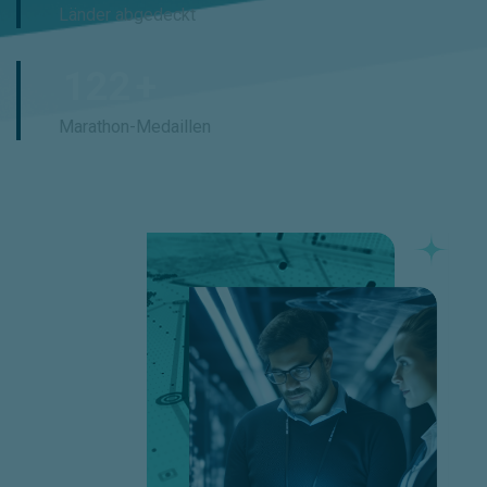
Länder abgedeckt
131
+
Marathon-Medaillen